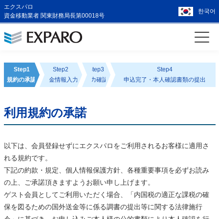
エクスパロ
한국어
資金移動業者 関東財務局長第00018号
Step1
Step2
Step3
Step4
規約の承認
送金情報入力
入力確認
申込完了・本人確認書類の提出
利用規約の承諾
以下は、会員登録せずにエクスパロをご利用されるお客様に適用さ
れる規約です。
下記の約款・規定、個人情報保護方針、各種重要事項を必ずお読み
の上、ご承諾頂きますようお願い申し上げます。
ゲスト会員としてご利用いただく場合、「内国税の適正な課税の確
保を図るための国外送金等に係る調書の提出等に関する法律施行