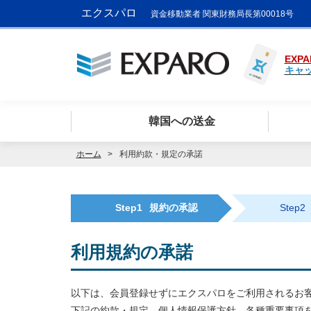
エクスパロ
資金移動業者 関東財務局長第00018号
EXPA
キャ
韓国への送金
ホーム
利用約款・規定の承諾
Step1
規約の承認
Step2
利用規約の承諾
以下は、会員登録せずにエクスパロをご利用されるお
下記の約款・規定、個人情報保護方針、各種重要事項