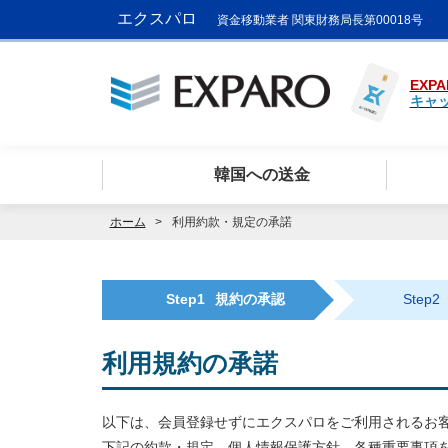
エクスパロ
資金移動業者 関東財務局長第00018号
EXPA
キャ
韓国への送金
ホーム
利用約款・規定の承諾
Step1
規約の承認
Step2
利用規約の承諾
以下は、会員登録せずにエクスパロをご利用されるお
下記の約款・規定、個人情報保護方針、各種重要事項