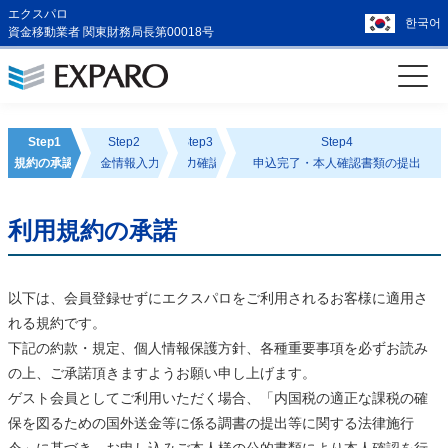
エクスパロ
한국어
資金移動業者 関東財務局長第00018号
Step1
Step2
Step3
Step4
規約の承認
送金情報入力
入力確認
申込完了・本人確認書類の提出
利用規約の承諾
以下は、会員登録せずにエクスパロをご利用されるお客様に適用さ
れる規約です。
下記の約款・規定、個人情報保護方針、各種重要事項を必ずお読み
の上、ご承諾頂きますようお願い申し上げます。
ゲスト会員としてご利用いただく場合、「内国税の適正な課税の確
保を図るための国外送金等に係る調書の提出等に関する法律施行