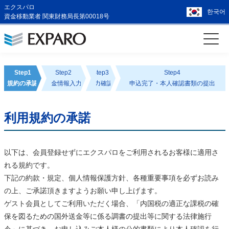
エクスパロ
한국어
資金移動業者 関東財務局長第00018号
Step1
Step2
Step3
Step4
規約の承認
送金情報入力
入力確認
申込完了・本人確認書類の提出
利用規約の承諾
以下は、会員登録せずにエクスパロをご利用されるお客様に適用さ
れる規約です。
下記の約款・規定、個人情報保護方針、各種重要事項を必ずお読み
の上、ご承諾頂きますようお願い申し上げます。
ゲスト会員としてご利用いただく場合、「内国税の適正な課税の確
保を図るための国外送金等に係る調書の提出等に関する法律施行