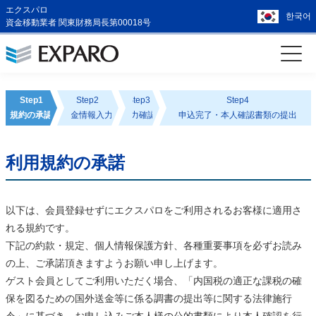
エクスパロ
한국어
資金移動業者 関東財務局長第00018号
Step1
Step2
Step3
Step4
規約の承認
送金情報入力
入力確認
申込完了・本人確認書類の提出
利用規約の承諾
以下は、会員登録せずにエクスパロをご利用されるお客様に適用さ
れる規約です。
下記の約款・規定、個人情報保護方針、各種重要事項を必ずお読み
の上、ご承諾頂きますようお願い申し上げます。
ゲスト会員としてご利用いただく場合、「内国税の適正な課税の確
保を図るための国外送金等に係る調書の提出等に関する法律施行