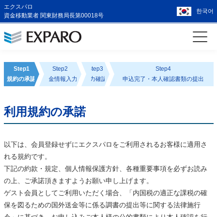
エクスパロ
한국어
資金移動業者 関東財務局長第00018号
Step1
Step2
Step3
Step4
規約の承認
送金情報入力
入力確認
申込完了・本人確認書類の提出
利用規約の承諾
以下は、会員登録せずにエクスパロをご利用されるお客様に適用さ
れる規約です。
下記の約款・規定、個人情報保護方針、各種重要事項を必ずお読み
の上、ご承諾頂きますようお願い申し上げます。
ゲスト会員としてご利用いただく場合、「内国税の適正な課税の確
保を図るための国外送金等に係る調書の提出等に関する法律施行