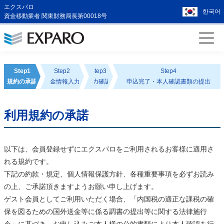
エクスパロ
한국어
資金移動業者 関東財務局長第00018号
Step1
Step2
Step3
Step4
規約の承認
送金情報入力
入力確認
申込完了・本人確認書類の提出
利用規約の承諾
以下は、会員登録せずにエクスパロをご利用されるお客様に適用さ
れる規約です。
下記の約款・規定、個人情報保護方針、各種重要事項を必ずお読み
の上、ご承諾頂きますようお願い申し上げます。
ゲスト会員としてご利用いただく場合、「内国税の適正な課税の確
保を図るための国外送金等に係る調書の提出等に関する法律施行