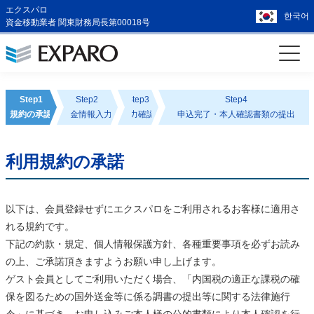
エクスパロ
한국어
資金移動業者 関東財務局長第00018号
Step1
Step2
Step3
Step4
規約の承認
送金情報入力
入力確認
申込完了・本人確認書類の提出
利用規約の承諾
以下は、会員登録せずにエクスパロをご利用されるお客様に適用さ
れる規約です。
下記の約款・規定、個人情報保護方針、各種重要事項を必ずお読み
の上、ご承諾頂きますようお願い申し上げます。
ゲスト会員としてご利用いただく場合、「内国税の適正な課税の確
保を図るための国外送金等に係る調書の提出等に関する法律施行