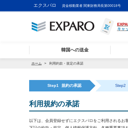
エクスパロ
資金移動業者 関東財務局長第00018号
EXPA
キャ
韓国への送金
ホーム
利用約款・規定の承諾
Step1
規約の承認
Step2
利用規約の承諾
以下は、会員登録せずにエクスパロをご利用されるお
下記の約款・規定、個人情報保護方針、各種重要事項