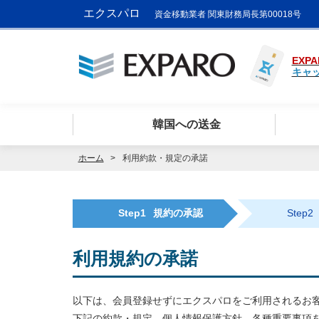
エクスパロ
資金移動業者 関東財務局長第00018号
EXPA
キャ
韓国への送金
ホーム
利用約款・規定の承諾
Step1
規約の承認
Step2
利用規約の承諾
以下は、会員登録せずにエクスパロをご利用されるお
下記の約款・規定、個人情報保護方針、各種重要事項