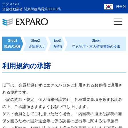
エクスパロ
한국어
資金移動業者 関東財務局長第00018号
Step1
Step2
Step3
Step4
規約の承認
送金情報入力
入力確認
申込完了・本人確認書類の提出
利用規約の承諾
以下は、会員登録せずにエクスパロをご利用されるお客様に適用さ
れる規約です。
下記の約款・規定、個人情報保護方針、各種重要事項を必ずお読み
の上、ご承諾頂きますようお願い申し上げます。
ゲスト会員としてご利用いただく場合、「内国税の適正な課税の確
保を図るための国外送金等に係る調書の提出等に関する法律施行