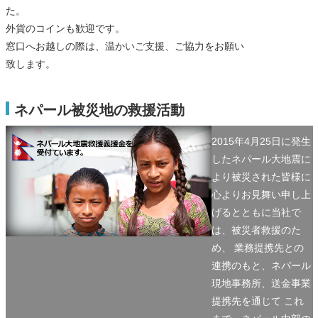
た。
外貨のコインも歓迎です。
窓口へお越しの際は、温かいご支援、ご協力をお願い
致します。
ネパール被災地の救援活動
2015年4月25日に発生
したネパール大地震に
より被災された皆様に
心よりお見舞い申し上
げるとともに当社で
は、被災者救援のた
め、 業務提携先との
連携のもと、ネパール
現地事務所、送金事業
提携先を通じて これ