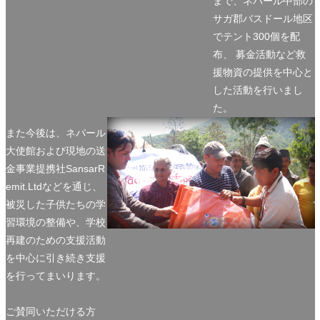
まで、ネパール中部の
サガ郡バスドール地区
でテント300個を配
布、 募金活動など救
援物資の提供を中心と
した活動を行いまし
た。
また今後は、ネパール
大使館および現地の送
金事業提携社SansarR
emit.Ltdなどを通じ、
被災した子供たちの学
習環境の整備や、学校
再建のための支援活動
を中心に引き続き支援
を行ってまいります。
ご賛同いただける方