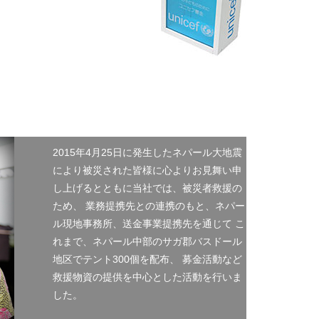
2015年4月25日に発生したネパール大地震
により被災された皆様に心よりお見舞い申
し上げるとともに当社では、被災者救援の
ため、 業務提携先との連携のもと、ネパー
ル現地事務所、送金事業提携先を通じて こ
れまで、ネパール中部のサガ郡バスドール
地区でテント300個を配布、 募金活動など
救援物資の提供を中心とした活動を行いま
した。