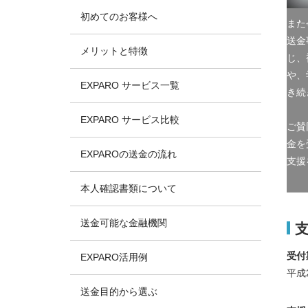
初めてのお客様へ
また
送金事
メリットと特徴
じ、
や、
EXPARO サービス一覧
き続
EXPARO サービス比較
ご賛
金を
EXPAROの送金の流れ
支援
本人確認書類について
送金可能な金融機関
受付
EXPARO活用例
平成
送金目的から選ぶ