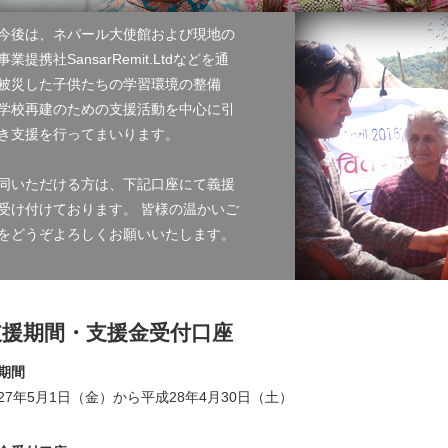
今後は、ネパール大使館および現地の
業提携社SansarRemit.Ltdなどを通
被災した子供たちの学習環境の整備
学校再建のための支援活動を中心に引
き支援を行ってまいります。
同いただける方は、下記口座にて義援
受け付けております。 皆様の温かいご
をどうぞよろしくお願いいたします。
支援期間・支援金受付口座
期間
27年5月1日（金）から平成28年4月30日（土）