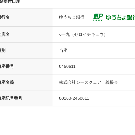
金受付口座
ゆうちょ銀行
銀行名
支店名
○一九（ゼロイチキュウ）
種別
当座
口座番号
0450611
口座名義
株式会社シースクェア 義援金
口座記号番号
00160-2450611