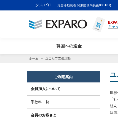
エクスパロ
資金移動業者 関東財務局長第00018号
EXPA
キャ
韓国への送金
ホーム
ユニセフ支援活動
ユ
ご利用案内
会員加入について
世界
「社
手数料一覧
組ん
韓国
会員のお客さま