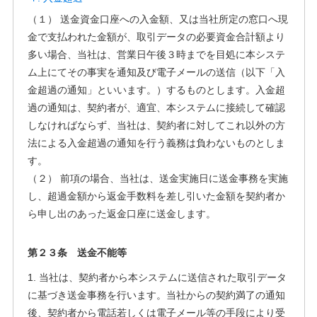
（１） 送金資金口座への入金額、又は当社所定の窓口へ現
金で支払われた金額が、取引データの必要資金合計額より
多い場合、当社は、営業日午後３時までを目処に本システ
ム上にてその事実を通知及び電子メールの送信（以下「入
金超過の通知」といいます。）するものとします。入金超
過の通知は、契約者が、適宜、本システムに接続して確認
しなければならず、当社は、契約者に対してこれ以外の方
法による入金超過の通知を行う義務は負わないものとしま
す。
（２） 前項の場合、当社は、送金実施日に送金事務を実施
し、超過金額から返金手数料を差し引いた金額を契約者か
ら申し出のあった返金口座に送金します。
第２３条 送金不能等
1. 当社は、契約者から本システムに送信された取引データ
に基づき送金事務を行います。当社からの契約満了の通知
後、契約者から電話若しくは電子メール等の手段により受