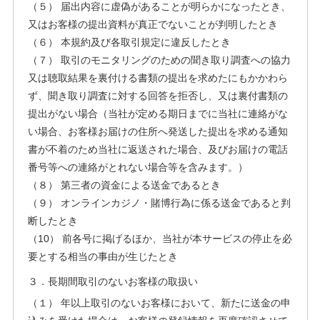
（５） 届出内容に虚偽があることが明らかになったとき、
又はお客様の提出資料が真正でないことが判明したとき
（６） 本規約及び各取引規定に違反したとき
（７） 取引のモニタリングのための聞き取り調査への協力
又は聴取結果を裏付ける書類の提出を求めたにもかかわら
ず、聞き取り調査に対する回答を拒否し、又は裏付書類の
提出がない場合（当社が定める期日までに当社に連絡がな
い場合、お客様お届けの住所へ発送した提出を求める通知
書が不着のため当社に返送された場合、及びお届けの電話
番号等への連絡がとれない場合等を含みます。）
（８） 第三者の資金による送金であるとき
（９） オンラインカジノ・賭博行為に係る送金であると判
断したとき
（10） 前各号に掲げるほか、当社が本サービスの停止を必
要とする相当の事由が生じたとき
３．長期間取引のないお客様の取扱い
（１） 年以上取引のないお客様において、新たに送金の申