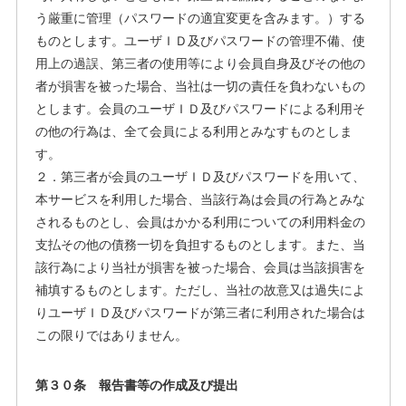
う厳重に管理（パスワードの適宜変更を含みます。）する
ものとします。ユーザＩＤ及びパスワードの管理不備、使
用上の過誤、第三者の使用等により会員自身及びその他の
者が損害を被った場合、当社は一切の責任を負わないもの
とします。会員のユーザＩＤ及びパスワードによる利用そ
の他の行為は、全て会員による利用とみなすものとしま
す。
２．第三者が会員のユーザＩＤ及びパスワードを用いて、
本サービスを利用した場合、当該行為は会員の行為とみな
されるものとし、会員はかかる利用についての利用料金の
支払その他の債務一切を負担するものとします。また、当
該行為により当社が損害を被った場合、会員は当該損害を
補填するものとします。ただし、当社の故意又は過失によ
りユーザＩＤ及びパスワードが第三者に利用された場合は
この限りではありません。
第３０条 報告書等の作成及び提出