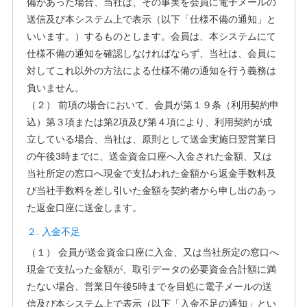
備があった場合、当社は、その事実を会員に電子メールの
送信及び本システム上で表示（以下「仕様不備の通知」と
いいます。）するものとします。会員は、本システムにて
仕様不備の通知を確認しなければならず、当社は、会員に
対してこれ以外の方法による仕様不備の通知を行う義務は
負いません。
（２） 前項の場合において、会員が第１９条（利用契約申
込）第３項または第2項及び第４項により、利用契約が成
立している場合、当社は、原則として送金実施日翌営業日
の午後3時までに、送金資金口座へ入金された金額、又は
当社所定の窓口へ現金で支払われた金額から返金手数料及
び当社手数料を差し引いた金額を契約者から申し出のあっ
た返金口座に送金します。
２. 入金不足
（１） 会員が送金資金口座に入金、又は当社所定の窓口へ
現金で支払った金額が、取引データの必要資金合計額に満
たない場合、営業日午後5時までを目処に電子メールの送
信及び本システム上で表示（以下「入金不足の通知」とい