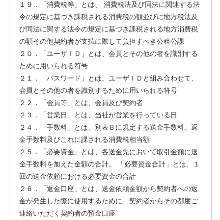
１９．「消費税等」とは、 消費税法及び同法に関連する法
令の規定に基づき課税される消費税の額並びに地方税法及
び同法に関する法令の規定に基づき課税される地方消費税
の額その他契約者が支払に際して負担すべき公租公課
２０．「ユーザＩＤ」とは、会員とその他の者を識別する
ために用いられる符号
２１．「パスワード」とは、ユーザＩＤと組み合わせて、
会員とその他の者を識別するために用いられる符号
２２．「会員等」とは、会員及び契約者
２３．「営業日」とは、当社が営業を行っている日
２４．「手数料」とは、別表Ｂに規定する送金手数料、返
金手数料及びこれに課される消費税相当額
２５．「必要資金」とは、各送金先において取引金額に送
金手数料を加えた金額の合計。 「必要資金合計」とは、１
回の送金依頼における必要資金の合計
２６．「返金口座」とは、送金依頼金額から契約者への返
金が発生した際に使用するために、契約者からその都度ご
連絡いただく契約者の預金口座