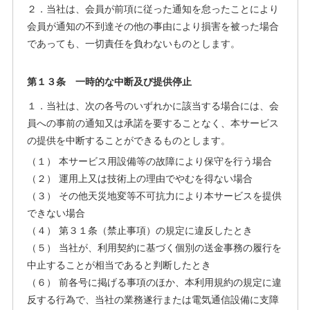
２．当社は、会員が前項に従った通知を怠ったことにより
会員が通知の不到達その他の事由により損害を被った場合
であっても、一切責任を負わないものとします。
第１３条 一時的な中断及び提供停止
１．当社は、次の各号のいずれかに該当する場合には、会
員への事前の通知又は承諾を要することなく、本サービス
の提供を中断することができるものとします。
（１） 本サービス用設備等の故障により保守を行う場合
（２） 運用上又は技術上の理由でやむを得ない場合
（３） その他天災地変等不可抗力により本サービスを提供
できない場合
（４） 第３１条（禁止事項）の規定に違反したとき
（５） 当社が、利用契約に基づく個別の送金事務の履行を
中止することが相当であると判断したとき
（６） 前各号に掲げる事項のほか、本利用規約の規定に違
反する行為で、当社の業務遂行または電気通信設備に支障