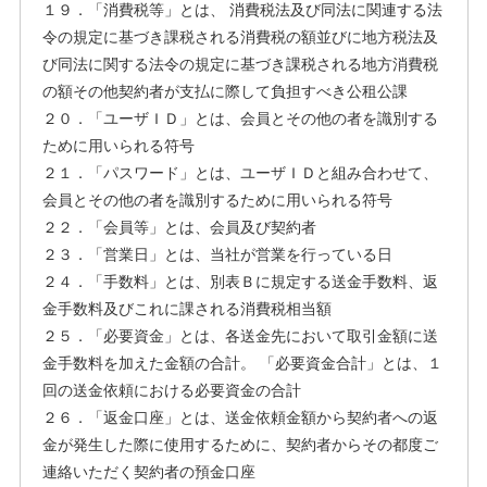
１９．「消費税等」とは、 消費税法及び同法に関連する法
令の規定に基づき課税される消費税の額並びに地方税法及
び同法に関する法令の規定に基づき課税される地方消費税
の額その他契約者が支払に際して負担すべき公租公課
２０．「ユーザＩＤ」とは、会員とその他の者を識別する
ために用いられる符号
２１．「パスワード」とは、ユーザＩＤと組み合わせて、
会員とその他の者を識別するために用いられる符号
２２．「会員等」とは、会員及び契約者
２３．「営業日」とは、当社が営業を行っている日
２４．「手数料」とは、別表Ｂに規定する送金手数料、返
金手数料及びこれに課される消費税相当額
２５．「必要資金」とは、各送金先において取引金額に送
金手数料を加えた金額の合計。 「必要資金合計」とは、１
回の送金依頼における必要資金の合計
２６．「返金口座」とは、送金依頼金額から契約者への返
金が発生した際に使用するために、契約者からその都度ご
連絡いただく契約者の預金口座