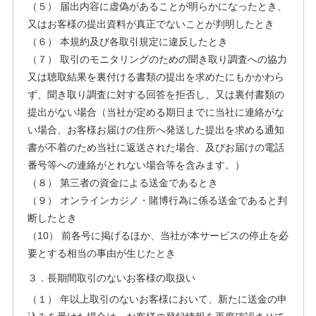
（５） 届出内容に虚偽があることが明らかになったとき、
又はお客様の提出資料が真正でないことが判明したとき
（６） 本規約及び各取引規定に違反したとき
（７） 取引のモニタリングのための聞き取り調査への協力
又は聴取結果を裏付ける書類の提出を求めたにもかかわら
ず、聞き取り調査に対する回答を拒否し、又は裏付書類の
提出がない場合（当社が定める期日までに当社に連絡がな
い場合、お客様お届けの住所へ発送した提出を求める通知
書が不着のため当社に返送された場合、及びお届けの電話
番号等への連絡がとれない場合等を含みます。）
（８） 第三者の資金による送金であるとき
（９） オンラインカジノ・賭博行為に係る送金であると判
断したとき
（10） 前各号に掲げるほか、当社が本サービスの停止を必
要とする相当の事由が生じたとき
３．長期間取引のないお客様の取扱い
（１） 年以上取引のないお客様において、新たに送金の申