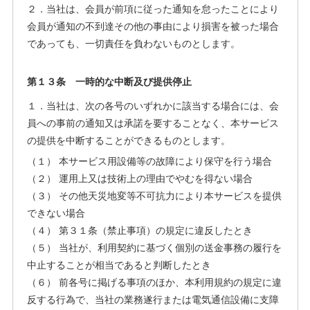
２．当社は、会員が前項に従った通知を怠ったことにより
会員が通知の不到達その他の事由により損害を被った場合
であっても、一切責任を負わないものとします。
第１３条 一時的な中断及び提供停止
１．当社は、次の各号のいずれかに該当する場合には、会
員への事前の通知又は承諾を要することなく、本サービス
の提供を中断することができるものとします。
（１） 本サービス用設備等の故障により保守を行う場合
（２） 運用上又は技術上の理由でやむを得ない場合
（３） その他天災地変等不可抗力により本サービスを提供
できない場合
（４） 第３１条（禁止事項）の規定に違反したとき
（５） 当社が、利用契約に基づく個別の送金事務の履行を
中止することが相当であると判断したとき
（６） 前各号に掲げる事項のほか、本利用規約の規定に違
反する行為で、当社の業務遂行または電気通信設備に支障