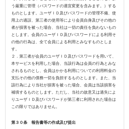
う厳重に管理（パスワードの適宜変更を含みます。）する
ものとします。ユーザＩＤ及びパスワードの管理不備、使
用上の過誤、第三者の使用等により会員自身及びその他の
者が損害を被った場合、当社は一切の責任を負わないもの
とします。会員のユーザＩＤ及びパスワードによる利用そ
の他の行為は、全て会員による利用とみなすものとしま
す。
２．第三者が会員のユーザＩＤ及びパスワードを用いて、
本サービスを利用した場合、当該行為は会員の行為とみな
されるものとし、会員はかかる利用についての利用料金の
支払その他の債務一切を負担するものとします。また、当
該行為により当社が損害を被った場合、会員は当該損害を
補填するものとします。ただし、当社の故意又は過失によ
りユーザＩＤ及びパスワードが第三者に利用された場合は
この限りではありません。
第３０条 報告書等の作成及び提出