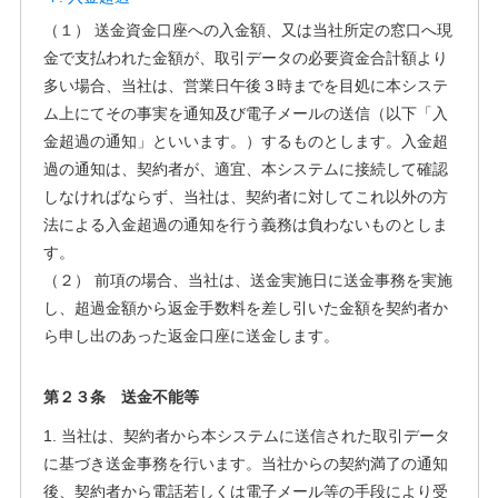
（１） 送金資金口座への入金額、又は当社所定の窓口へ現
金で支払われた金額が、取引データの必要資金合計額より
多い場合、当社は、営業日午後３時までを目処に本システ
ム上にてその事実を通知及び電子メールの送信（以下「入
金超過の通知」といいます。）するものとします。入金超
過の通知は、契約者が、適宜、本システムに接続して確認
しなければならず、当社は、契約者に対してこれ以外の方
法による入金超過の通知を行う義務は負わないものとしま
す。
（２） 前項の場合、当社は、送金実施日に送金事務を実施
し、超過金額から返金手数料を差し引いた金額を契約者か
ら申し出のあった返金口座に送金します。
第２３条 送金不能等
1. 当社は、契約者から本システムに送信された取引データ
に基づき送金事務を行います。当社からの契約満了の通知
後、契約者から電話若しくは電子メール等の手段により受