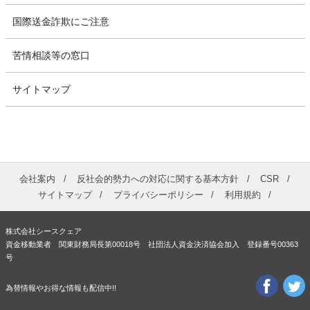
国際送金詐欺にご注意
苦情相談等の窓口
サイトマップ
会社案内
反社会的勢力への対応に関する基本方針
CSR
サイトマップ
プライバシーポリシー
利用規約
株式会社シースクェア
資金移動業者 関東財務局長第00018号 社団法人資金決済協会加入 登録番号00363
号
為替情報やお得な情報も配信中!!