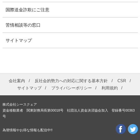
国際送金詐欺にご注意
苦情相談等の窓口
サイトマップ
会社案内
反社会的勢力への対応に関する基本方針
CSR
サイトマップ
プライバシーポリシー
利用規約
株式会社シースクェア
資金移動業者 関東財務局長第00018号 社団法人資金決済協会加入 登録番号00363
号
為替情報やお得な情報も配信中!!