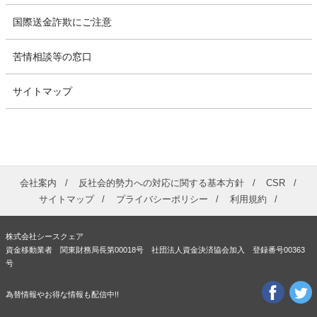
国際送金詐欺にご注意
苦情相談等の窓口
サイトマップ
会社案内
反社会的勢力への対応に関する基本方針
CSR
サイトマップ
プライバシーポリシー
利用規約
株式会社シースクェア
資金移動業者 関東財務局長第00018号 社団法人資金決済協会加入 登録番号00363
号
為替情報やお得な情報も配信中!!