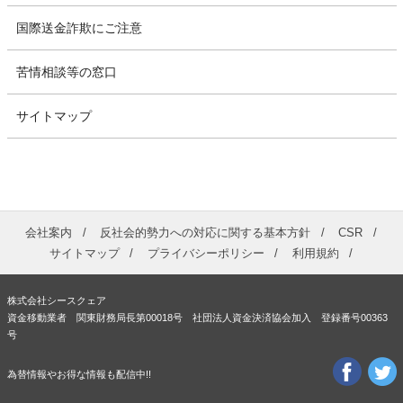
国際送金詐欺にご注意
苦情相談等の窓口
サイトマップ
会社案内
反社会的勢力への対応に関する基本方針
CSR
サイトマップ
プライバシーポリシー
利用規約
株式会社シースクェア
資金移動業者 関東財務局長第00018号 社団法人資金決済協会加入 登録番号00363
号
為替情報やお得な情報も配信中!!