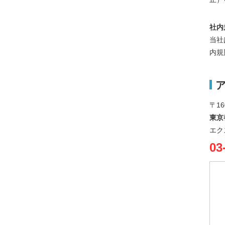
社内
当社
内規
〒16
東京
エク
03