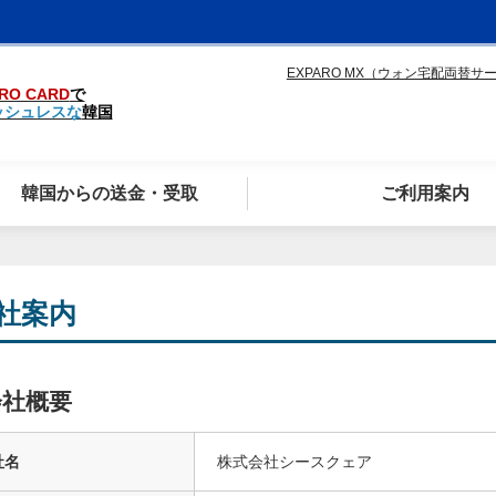
EXPARO MX（ウォン宅配両替サ
RO CARD
で
ッシュレスな
韓国
韓国からの送金・受取
ご利用案内
社案内
会社概要
社名
株式会社シースクェア