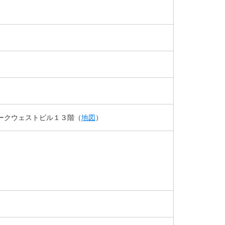
ークウェストビル１３階（
地図
）