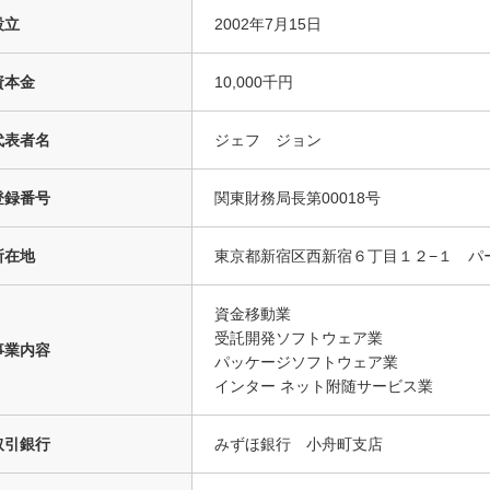
設立
2002年7月15日
資本金
10,000千円
代表者名
ジェフ ジョン
登録番号
関東財務局長第00018号
所在地
東京都新宿区西新宿６丁目１２−１ パ
資金移動業
受託開発ソフトウェア業
事業内容
パッケージソフトウェア業
インター ネット附随サービス業
取引銀行
みずほ銀行 小舟町支店