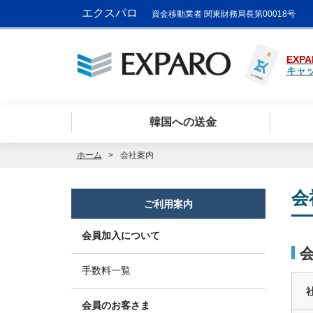
エクスパロ
資金移動業者 関東財務局長第00018号
EXPA
キャ
韓国への送金
ホーム
会社案内
会
ご利用案内
会員加入について
手数料一覧
会員のお客さま