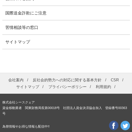
国際送金詐欺にご注意
苦情相談等の窓口
サイトマップ
会社案内
反社会的勢力への対応に関する基本方針
CSR
サイトマップ
プライバシーポリシー
利用規約
株式会社シースクェア
資金移動業者 関東財務局長第00018号 社団法人資金決済協会加入 登録番号00363
号
為替情報やお得な情報も配信中!!