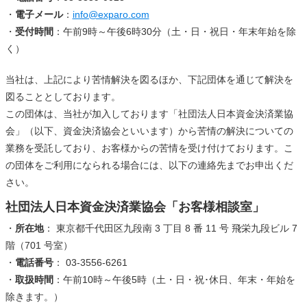
・
電子メール
：
info@exparo.com
・
受付時間
：午前9時～午後6時30分（土・日・祝日・年末年始を除
く）
当社は、上記により苦情解決を図るほか、下記団体を通じて解決を
図ることとしております。
この団体は、当社が加入しております「社団法人日本資金決済業協
会」（以下、資金決済協会といいます）から苦情の解決についての
業務を受託しており、お客様からの苦情を受け付けております。こ
の団体をご利用になられる場合には、以下の連絡先までお申出くだ
さい。
社団法人日本資金決済業協会「お客様相談室」
・
所在地
： 東京都千代田区九段南 3 丁目 8 番 11 号 飛栄九段ビル 7
階（701 号室）
・
電話番号
： 03-3556-6261
・
取扱時間
：午前10時～午後5時（土・日・祝･休日、年末・年始を
除きます。）