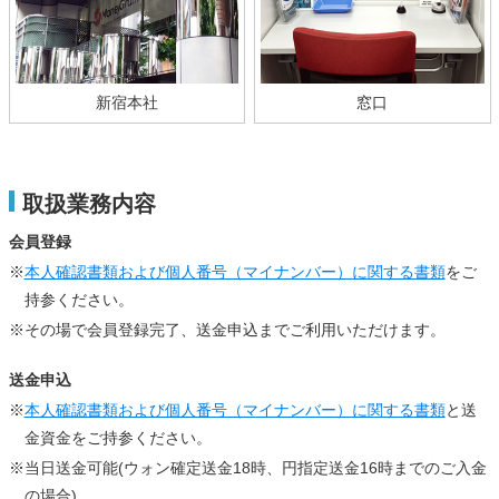
新宿本社
窓口
取扱業務内容
会員登録
※
本人確認書類および個人番号（マイナンバー）に関する書類
をご
持参ください。
※その場で会員登録完了、送金申込までご利用いただけます。
送金申込
※
本人確認書類および個人番号（マイナンバー）に関する書類
と送
金資金をご持参ください。
※当日送金可能(ウォン確定送金18時、円指定送金16時までのご入金
の場合)。