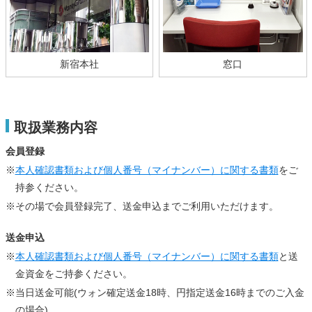
新宿本社
窓口
取扱業務内容
会員登録
※
本人確認書類および個人番号（マイナンバー）に関する書類
をご
持参ください。
※その場で会員登録完了、送金申込までご利用いただけます。
送金申込
※
本人確認書類および個人番号（マイナンバー）に関する書類
と送
金資金をご持参ください。
※当日送金可能(ウォン確定送金18時、円指定送金16時までのご入金
の場合)。