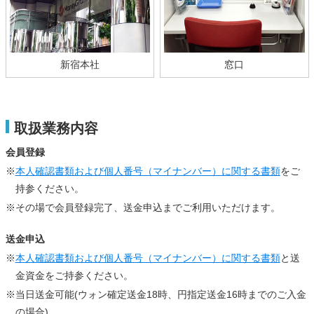
新宿本社
窓口
取扱業務内容
会員登録
※
本人確認書類および個人番号（マイナンバー）に関する書類
をご
持参ください。
※その場で会員登録完了、送金申込までご利用いただけます。
送金申込
※
本人確認書類および個人番号（マイナンバー）に関する書類
と送
金資金をご持参ください。
※当日送金可能(ウォン確定送金18時、円指定送金16時までのご入金
の場合)。