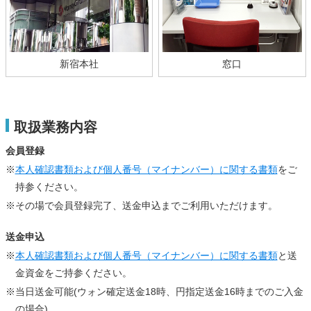
新宿本社
窓口
取扱業務内容
会員登録
※
本人確認書類および個人番号（マイナンバー）に関する書類
をご
持参ください。
※その場で会員登録完了、送金申込までご利用いただけます。
送金申込
※
本人確認書類および個人番号（マイナンバー）に関する書類
と送
金資金をご持参ください。
※当日送金可能(ウォン確定送金18時、円指定送金16時までのご入金
の場合)。