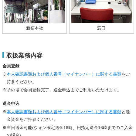
新宿本社
窓口
取扱業務内容
会員登録
※
本人確認書類および個人番号（マイナンバー）に関する書類
をご
持参ください。
※その場で会員登録完了、送金申込までご利用いただけます。
送金申込
※
本人確認書類および個人番号（マイナンバー）に関する書類
と送
金資金をご持参ください。
※当日送金可能(ウォン確定送金18時、円指定送金16時までのご入金
の場合)。