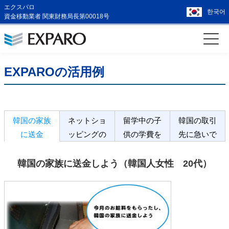
エクスパロ
한국어
資金移動業者 関東財務局長第00018号
EXPAROの活用例
韓国の家族
ネットショ
留学中の子
韓国の取引
に送金
ッピングの
供の学費を
先に急いで
代金支払
入金
支払
韓国の家族に送金しよう（韓国人女性 20代）