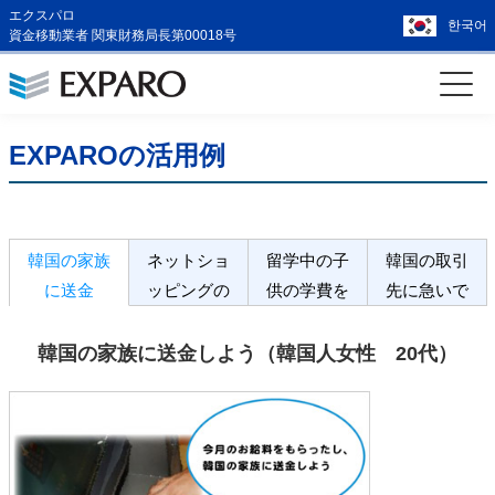
エクスパロ
한국어
資金移動業者 関東財務局長第00018号
EXPAROの活用例
韓国の家族
ネットショ
留学中の子
韓国の取引
に送金
ッピングの
供の学費を
先に急いで
代金支払
入金
支払
韓国の家族に送金しよう（韓国人女性 20代）