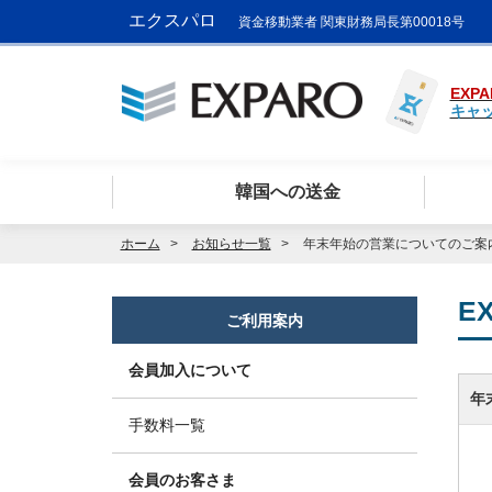
エクスパロ
資金移動業者 関東財務局長第00018号
EXPA
キャ
韓国への送金
ホーム
お知らせ一覧
年末年始の営業についてのご案
E
ご利用案内
会員加入について
年
手数料一覧
会員のお客さま