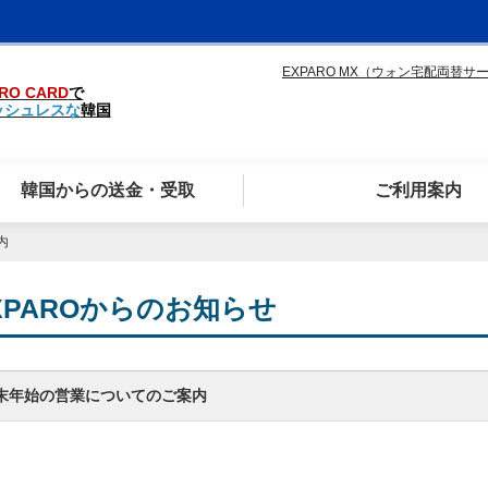
EXPARO MX（ウォン宅配両替サ
RO CARD
で
ッシュレスな
韓国
韓国からの送金・受取
ご利用案内
内
XPAROからのお知らせ
末年始の営業についてのご案内