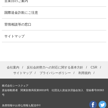
営業日のご案内
国際送金詐欺にご注意
苦情相談等の窓口
サイトマップ
会社案内
反社会的勢力への対応に関する基本方針
CSR
サイトマップ
プライバシーポリシー
利用規約
株式会社シースクェア
資金移動業者 関東財務局長第00018号 社団法人資金決済協会加入 登録番号00363
号
為替情報やお得な情報も配信中!!