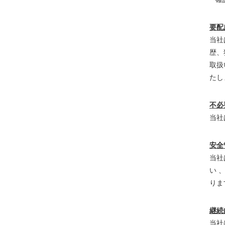
要配
当社
歴、
取扱
たし
不必
当社
安全
当社
い 
りま
継続
当社