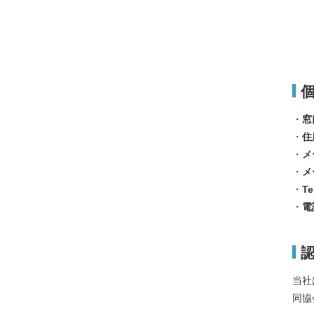
個
・
窓
・
住
・
メ
・
メ
・
Te
・
電
当社
同協