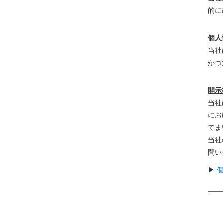
的に
個人
当社
かつ
開示
当社
にお
てま
当社
問い
▶