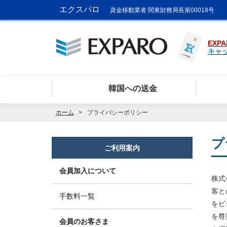
エクスパロ
資金移動業者 関東財務局長第00018号
EXPA
キャ
韓国への送金
ホーム
プライバシーポリシー
プ
ご利用案内
会員加入について
株式
客と
手数料一覧
をビ
を尊
会員のお客さま