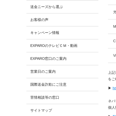
送金ニーズから選ぶ
お客様の声
M
キャンペーン情報
C
EXPAROのテレビＣＭ・動画
V
EXPARO窓口のご案内
営業日のご案内
上記
をご
国際送金詐欺にご注意
▶
ht
苦情相談等の窓口
ネパ
個人
サイトマップ