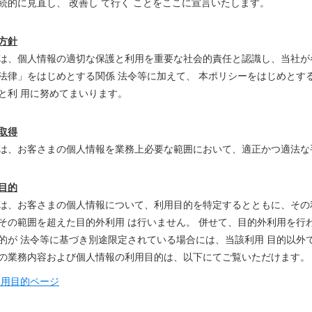
続的に見直し、 改善し て行く ことをここに宣言いたします。
方針
は、個人情報の適切な保護と利用を重要な社会的責任と認識し、当社が
法律」をはじめとする関係 法令等に加えて、 本ポリシーをはじめとす
と利 用に努めてまいります。
取得
は、お客さまの個人情報を業務上必要な範囲において、適正かつ適法な
目的
は、お客さまの個人情報について、利用目的を特定するとともに、その
その範囲を超えた目的外利用 は行いません。 併せて、目的外利用を行
的が 法令等に基づき別途限定されている場合には、当該利用 目的以外
の業務内容および個人情報の利用目的は、以下にてご覧いただけます。
利用目的ページ