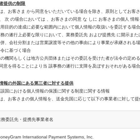
者提供の制限
は、お客さま から同意をいただいている場合を除き、原則としてお客さ
、 次 の場合においては 、お客さまの同意 な しに お客さまの個人 情
)利用目的の達成に必要な範囲内において個人情報の取扱いを委託する場
)業務の遂行上必要な限りにおいて、業務委託先 および提携先 に開示ま
)合併、会社分割または営業譲渡等その他の事由により事業が承継される
)法令に基づく場合
)国の機関もしくは地方公共団体またはその委託を受けた者が法令の定め
同意を得ることにより当 該事務の遂行に支障を及ぼすおそれがある場
情報の外国にある第三者に対する提供
)当該国における個人情報の保護に関する制度に関する情報
は、お客さまの個人情報を、送金先国に応じて以下の事業者に対して提
業務委託先・提携先事業者名
oneyGram International Payment Systems, Inc.