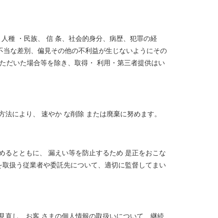
 人種 ・民族、 信 条、社会的身分、病歴、犯罪の経
、 不当な差別、偏見その他の不利益が生じないようにその
いただいた場合等を除き、取得・ 利用・第三者提供はい
法により、 速やか な削除 または廃棄に努めます。
るとともに、 漏えい等を防止するため 是正をおこな
を取扱う従業者や委託先について、適切に監督してまい
見直し、お客 さまの個人情報の取扱いについて、継続