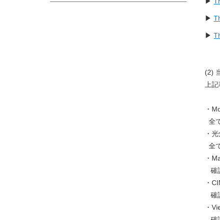
▶
Th
▶
T
▶
T
(2
上記
・Mon
全て
・光
全て
・Mac
確
・CIM
確
・Vie
確