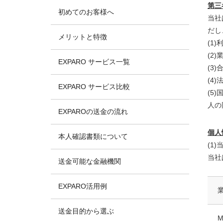
第三
初めてのお客様へ
当社
だし
メリットと特徴
(1
(2
EXPARO サービス一覧
(3
(4
EXPARO サービス比較
(5
人の
EXPAROの送金の流れ
個人
本人確認書類について
(1
当社
送金可能な金融機関
EXPARO活用例
送金目的から選ぶ
M