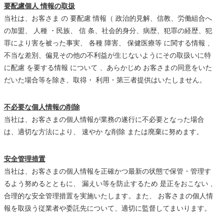
要配慮個人 情報の取扱
当社は、お客さま の 要配慮 情報（ 政治的見解、信教、労働組合へ
の加盟、 人種 ・民族、 信 条、社会的身分、病歴、犯罪の経歴、犯
罪により害を被った事実、 各種 障害、 保健医療等 に関する情報 、
不当な差別、偏見その他の不利益が生じないようにその取扱いに特
に配慮 を要する情報 について 、あらかじめ お客さまの同意をいた
だいた場合等を除き、取得・ 利用・第三者提供はいたしません。
不必要な個人情報の削除
当社は、お客さまの個人情報が業務の遂行に不必要となった場合
は、適切な方法により、 速やか な削除 または廃棄に努めます。
安全管理措置
当社は、お客さまの個人情報を正確かつ最新の状態で保管・管理す
るよう努めるとともに、 漏えい等を防止するため 是正をおこない 、
合理的な安全管理措置を実施いたします。また、 お客さまの個人情
報を取扱う従業者や委託先について、適切に監督してまいります。