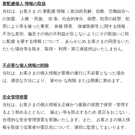
要配慮個人 情報の取扱
当社は、お客さま の 要配慮 情報（ 政治的見解、信教、労働組合へ
の加盟、 人種 ・民族、 信 条、社会的身分、病歴、犯罪の経歴、犯
罪により害を被った事実、 各種 障害、 保健医療等 に関する情報 、
不当な差別、偏見その他の不利益が生じないようにその取扱いに特
に配慮 を要する情報 について 、あらかじめ お客さまの同意をいた
だいた場合等を除き、取得・ 利用・第三者提供はいたしません。
不必要な個人情報の削除
当社は、お客さまの個人情報が業務の遂行に不必要となった場合
は、適切な方法により、 速やか な削除 または廃棄に努めます。
安全管理措置
当社は、お客さまの個人情報を正確かつ最新の状態で保管・管理す
るよう努めるとともに、 漏えい等を防止するため 是正をおこない 、
合理的な安全管理措置を実施いたします。また、 お客さまの個人情
報を取扱う従業者や委託先について、適切に監督してまいります。