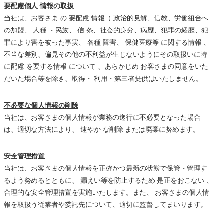
要配慮個人 情報の取扱
当社は、お客さま の 要配慮 情報（ 政治的見解、信教、労働組合へ
の加盟、 人種 ・民族、 信 条、社会的身分、病歴、犯罪の経歴、犯
罪により害を被った事実、 各種 障害、 保健医療等 に関する情報 、
不当な差別、偏見その他の不利益が生じないようにその取扱いに特
に配慮 を要する情報 について 、あらかじめ お客さまの同意をいた
だいた場合等を除き、取得・ 利用・第三者提供はいたしません。
不必要な個人情報の削除
当社は、お客さまの個人情報が業務の遂行に不必要となった場合
は、適切な方法により、 速やか な削除 または廃棄に努めます。
安全管理措置
当社は、お客さまの個人情報を正確かつ最新の状態で保管・管理す
るよう努めるとともに、 漏えい等を防止するため 是正をおこない 、
合理的な安全管理措置を実施いたします。また、 お客さまの個人情
報を取扱う従業者や委託先について、適切に監督してまいります。