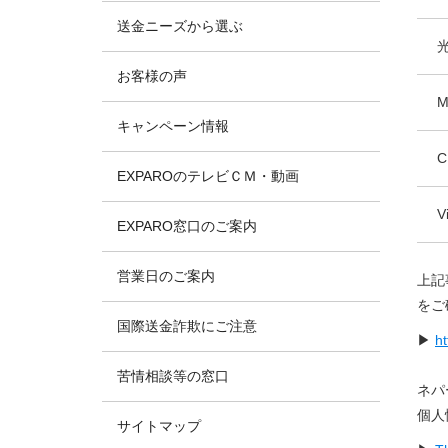
送金ニーズから選ぶ
お客様の声
M
キャンペーン情報
C
EXPAROのテレビＣＭ・動画
V
EXPARO窓口のご案内
営業日のご案内
上記
をご
国際送金詐欺にご注意
▶
ht
苦情相談等の窓口
ネパ
個人
サイトマップ