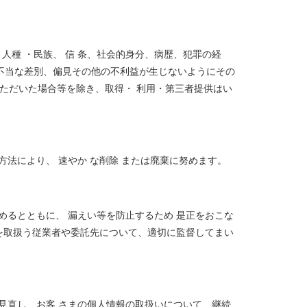
 人種 ・民族、 信 条、社会的身分、病歴、犯罪の経
、 不当な差別、偏見その他の不利益が生じないようにその
いただいた場合等を除き、取得・ 利用・第三者提供はい
法により、 速やか な削除 または廃棄に努めます。
るとともに、 漏えい等を防止するため 是正をおこな
を取扱う従業者や委託先について、適切に監督してまい
見直し、お客 さまの個人情報の取扱いについて、継続