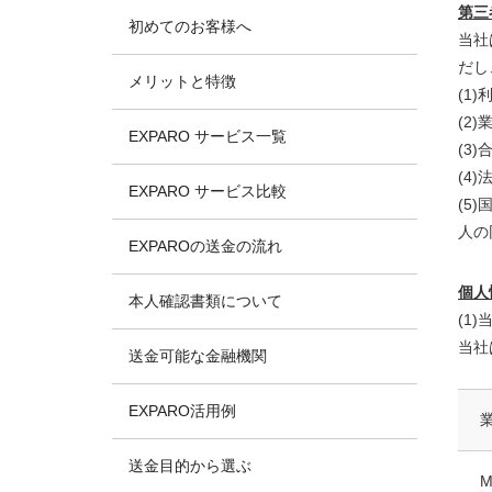
第三
初めてのお客様へ
当社
だし
メリットと特徴
(1
(2
EXPARO サービス一覧
(3
(4
EXPARO サービス比較
(5
人の
EXPAROの送金の流れ
個人
本人確認書類について
(1
当社
送金可能な金融機関
EXPARO活用例
送金目的から選ぶ
M