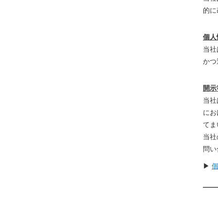
的に
個人
当社
かつ
開示
当社
にお
てま
当社
問い
▶