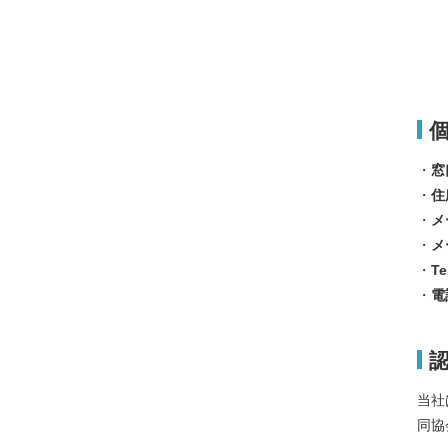
個
・
窓
・
住
・
メ
・
メ
・
Te
・
電
当社
同協