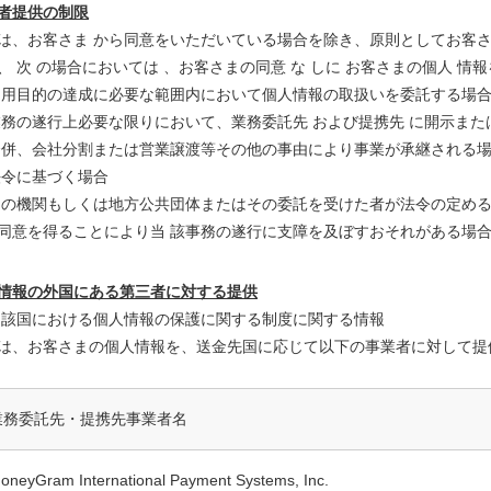
者提供の制限
は、お客さま から同意をいただいている場合を除き、原則としてお客さ
、 次 の場合においては 、お客さまの同意 な しに お客さまの個人 情
)利用目的の達成に必要な範囲内において個人情報の取扱いを委託する場
)業務の遂行上必要な限りにおいて、業務委託先 および提携先 に開示ま
)合併、会社分割または営業譲渡等その他の事由により事業が承継される
)法令に基づく場合
)国の機関もしくは地方公共団体またはその委託を受けた者が法令の定め
同意を得ることにより当 該事務の遂行に支障を及ぼすおそれがある場
情報の外国にある第三者に対する提供
)当該国における個人情報の保護に関する制度に関する情報
は、お客さまの個人情報を、送金先国に応じて以下の事業者に対して提
業務委託先・提携先事業者名
oneyGram International Payment Systems, Inc.