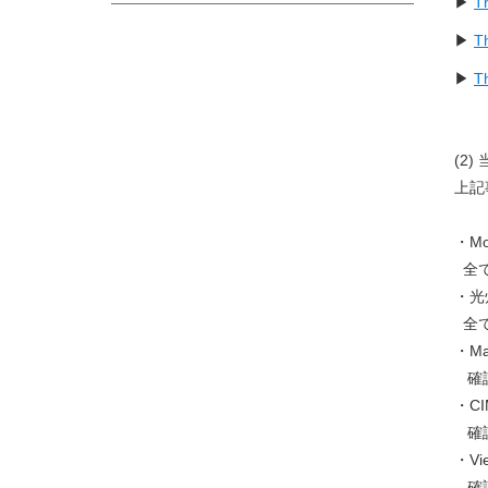
▶
Th
▶
T
▶
T
(2
上記
・Mon
全て
・光
全て
・Mac
確
・CIM
確
・Vie
確