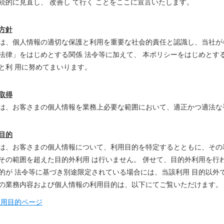
続的に見直し、 改善し て行く ことをここに宣言いたします。
方針
は、個人情報の適切な保護と利用を重要な社会的責任と認識し、当社が
法律」をはじめとする関係 法令等に加えて、 本ポリシーをはじめとす
と利 用に努めてまいります。
取得
は、お客さまの個人情報を業務上必要な範囲において、適正かつ適法な
目的
は、お客さまの個人情報について、利用目的を特定するとともに、その
その範囲を超えた目的外利用 は行いません。 併せて、目的外利用を行
的が 法令等に基づき別途限定されている場合には、当該利用 目的以外
の業務内容および個人情報の利用目的は、以下にてご覧いただけます。
利用目的ページ