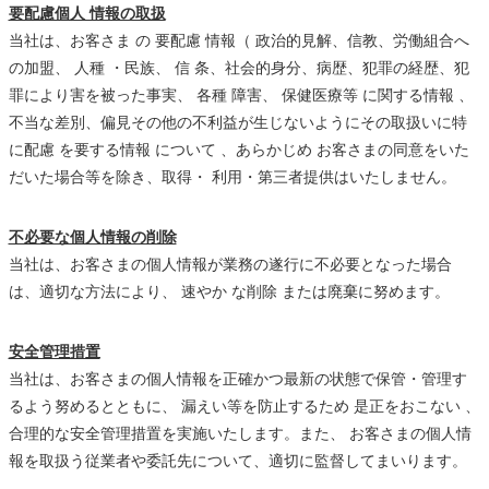
要配慮個人 情報の取扱
当社は、お客さま の 要配慮 情報（ 政治的見解、信教、労働組合へ
の加盟、 人種 ・民族、 信 条、社会的身分、病歴、犯罪の経歴、犯
罪により害を被った事実、 各種 障害、 保健医療等 に関する情報 、
不当な差別、偏見その他の不利益が生じないようにその取扱いに特
に配慮 を要する情報 について 、あらかじめ お客さまの同意をいた
だいた場合等を除き、取得・ 利用・第三者提供はいたしません。
不必要な個人情報の削除
当社は、お客さまの個人情報が業務の遂行に不必要となった場合
は、適切な方法により、 速やか な削除 または廃棄に努めます。
安全管理措置
当社は、お客さまの個人情報を正確かつ最新の状態で保管・管理す
るよう努めるとともに、 漏えい等を防止するため 是正をおこない 、
合理的な安全管理措置を実施いたします。また、 お客さまの個人情
報を取扱う従業者や委託先について、適切に監督してまいります。