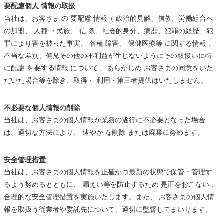
要配慮個人 情報の取扱
当社は、お客さま の 要配慮 情報（ 政治的見解、信教、労働組合へ
の加盟、 人種 ・民族、 信 条、社会的身分、病歴、犯罪の経歴、犯
罪により害を被った事実、 各種 障害、 保健医療等 に関する情報 、
不当な差別、偏見その他の不利益が生じないようにその取扱いに特
に配慮 を要する情報 について 、あらかじめ お客さまの同意をいた
だいた場合等を除き、取得・ 利用・第三者提供はいたしません。
不必要な個人情報の削除
当社は、お客さまの個人情報が業務の遂行に不必要となった場合
は、適切な方法により、 速やか な削除 または廃棄に努めます。
安全管理措置
当社は、お客さまの個人情報を正確かつ最新の状態で保管・管理す
るよう努めるとともに、 漏えい等を防止するため 是正をおこない 、
合理的な安全管理措置を実施いたします。また、 お客さまの個人情
報を取扱う従業者や委託先について、適切に監督してまいります。