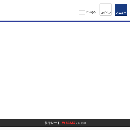
한국어
ログイン
メニュー
参考レート:
₩ 898.57
/ ¥ 100