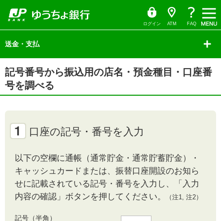
ゆ
（別
ペ
ヘ
メ
本
サ
ヘ
う
ウ
ー
ッ
イ
文
イ
ッ
ち
ィ
ょ
ン
ジ
ダ
ン
へ
ド
ダ
ダ
ド
の
へ
メ
メ
の
イ
ウ
ログイン
ATM
FAQ
レ
で
先
ニ
ニ
先
ク
開
サ
頭
ュ
ュ
頭
ト
く）
イ
送金・支払
で
ー
ー
で
ド
す
へ
へ
す
メ
ニ
本
ュ
記号番号から振込用の店名・預金種目・口座番
文
ー
の
の
号を調べる
先
先
頭
頭
で
で
す
す
口座の記号・番号を入力
以下の空欄に通帳（通常貯金・通常貯蓄貯金）・
キャッシュカードまたは、振替口座開設のお知ら
せに記載されている記号・番号を入力し、「入力
内容の確認」ボタンを押してください。
（注1, 注2）
記号（半角）