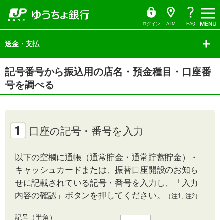
ゆ
（別
ペ
ヘ
メ
本
サ
ヘ
う
ウ
ー
ッ
イ
文
イ
ッ
ち
ィ
ょ
ン
ジ
ダ
ン
へ
ド
ダ
ダ
ド
の
へ
メ
メ
の
イ
ウ
ログイン
ATM
FAQ
レ
で
先
ニ
ニ
先
ク
開
サ
頭
ュ
ュ
頭
ト
く）
イ
送金・支払
で
ー
ー
で
ド
す
へ
へ
す
メ
ニ
本
ュ
記号番号から振込用の店名・預金種目・口座番
文
ー
の
の
号を調べる
先
先
頭
頭
で
で
す
す
口座の記号・番号を入力
以下の空欄に通帳（通常貯金・通常貯蓄貯金）・
キャッシュカードまたは、振替口座開設のお知ら
せに記載されている記号・番号を入力し、「入力
内容の確認」ボタンを押してください。
（注1, 注2）
記号（半角）