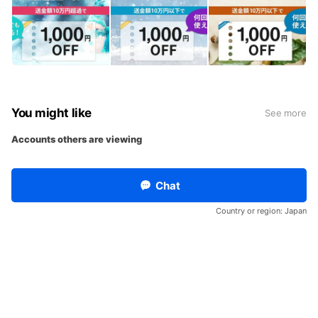
You might like
See more
Accounts others are viewing
ユニバーサル・ピクチャーズ
15,459,085 friends
Chat
Coupons
Reward card
Country or region:
Japan
KOMEHYO ONLINE STORE
673,930 friends
食べログ
9,051,132 friends