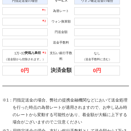
サービス
円指定送金の場合
ウォン確定送金の場合
為替レート
ウォン換算額
円送金額
送金手数料
支払い銀行手数
1万~3万ウォン
なし
料
（送金額から控除されます。）
（送金手数料に含む）
決済金額
0円
0円
※1：円指定送金の場合、弊社の提携金融機関などにおいて送金処理
を行った時点の為替レートが適用されますので、お申し込み時
のレートから変動する可能性があり、着金額が大幅に上下する
場合がございますのでご注意ください
※2：円指定送金の場合、支払い銀行手数料として送金額から1万~3