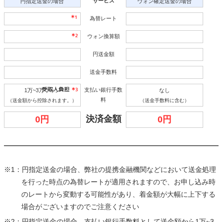
サービス
円指定送金の場合
ウォン確定送金の場合
為替レート
ウォン換算額
円送金額
送金手数料
支払い銀行手数
1万~3万ウォン
なし
料
（送金額から控除されます。）
（送金手数料に含む）
決済金額
0円
0円
※1：円指定送金の場合、弊社の提携金融機関などにおいて送金処理
を行った時点の為替レートが適用されますので、お申し込み時
のレートから変動する可能性があり、着金額が大幅に上下する
場合がございますのでご注意ください
※2：円指定送金の場合、支払い銀行手数料として送金額から1万~3