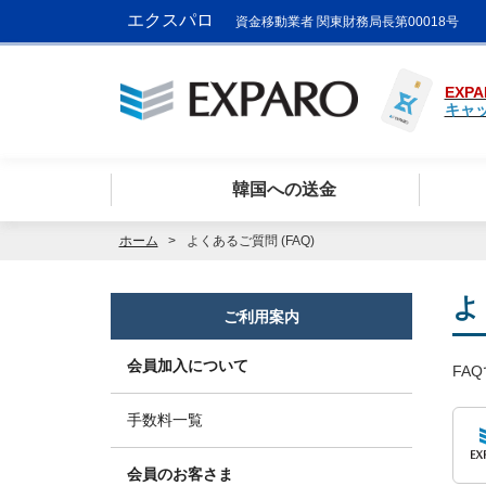
エクスパロ
資金移動業者 関東財務局長第00018号
EXPA
キャ
韓国への送金
ホーム
よくあるご質問 (FAQ)
よ
ご利用案内
会員加入について
FA
手数料一覧
会員のお客さま