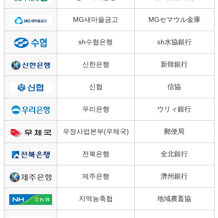
MG새마을금고
MGセマウル金庫
sh수협은행
sh水協銀行
신한은행
新韓銀行
신협
信協
우리은행
ウリィ銀行
우정사업본부(우체국)
郵便局
전북은행
全北銀行
제주은행
濟州銀行
지역농축협
地域農畜協