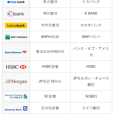
토스뱅크
トスバンク
케이뱅크
K BANK
카카오뱅크
カカオバンク
BNP바리파
BNPパリバ
バンク・オブ・アメリ
뱅크오브아메리카
カ
HSBC은행
HSBC
JPモルガン・チェース
JP모간 체이스
銀行
SC은행
SC銀行
도이치은행
ドイツ銀行