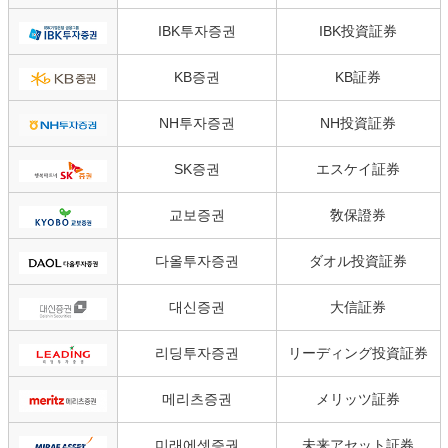
IBK투자증권
IBK投資証券
KB증권
KB証券
NH투자증권
NH投資証券
SK증권
エスケイ証券
교보증권
敎保證券
다올투자증권
ダオル投資証券
대신증권
大信証券
리딩투자증권
リーディング投資証券
메리츠증권
メリッツ証券
미래에셋증권
未来アセット証券