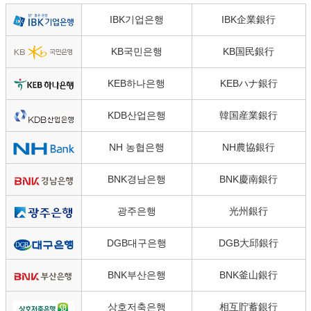
IBK기업은행
IBK企業銀行
KB국민은행
KB国民銀行
KEB하나은행
KEBハナ銀行
KDB산업은행
韓国産業銀行
NH 농협은행
NH農協銀行
BNK경남은행
BNK慶南銀行
광주은행
光州銀行
DGB대구은행
DGB大邱銀行
BNK부산은행
BNK釜山銀行
상호저축은행
相互貯蓄銀行