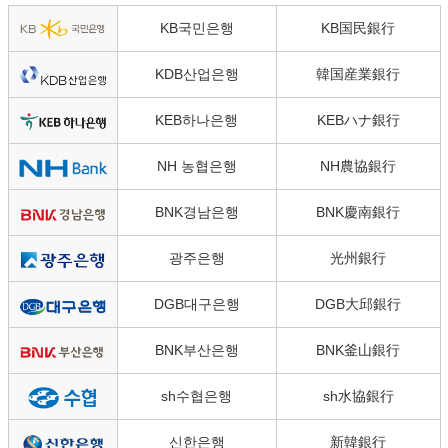
KB국민은행
KB国民銀行
KDB산업은행
韓国産業銀行
KEB하나은행
KEBハナ銀行
NH 농협은행
NH農協銀行
BNK경남은행
BNK慶南銀行
광주은행
光州銀行
DGB대구은행
DGB大邱銀行
BNK부산은행
BNK釜山銀行
sh수협은행
sh水協銀行
신한은행
新韓銀行