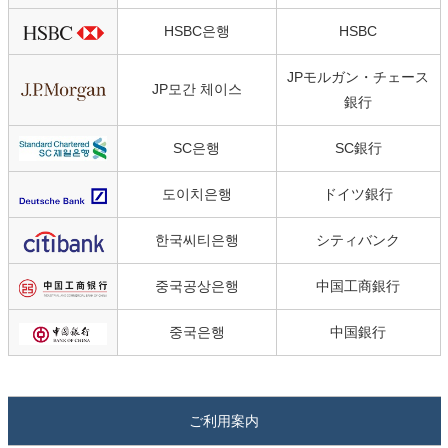
HSBC은행
HSBC
JPモルガン・チェース
JP모간 체이스
銀行
SC은행
SC銀行
도이치은행
ドイツ銀行
한국씨티은행
シティバンク
중국공상은행
中国工商銀行
중국은행
中国銀行
ご利用案内