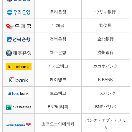
우리은행
ウリィ銀行
우체국
郵便局
전북은행
全北銀行
제주은행
濟州銀行
카카오뱅크
カカオバンク
케이뱅크
K BANK
토스뱅크
トスバンク
BNP바리파
BNPパリバ
バンク・オブ・アメリ
뱅크오브아메리카
カ