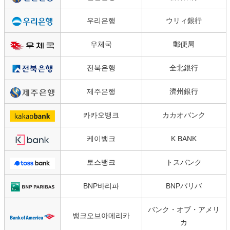
우리은행
ウリィ銀行
우체국
郵便局
전북은행
全北銀行
제주은행
濟州銀行
카카오뱅크
カカオバンク
케이뱅크
K BANK
토스뱅크
トスバンク
BNP바리파
BNPパリバ
バンク・オブ・アメリ
뱅크오브아메리카
カ