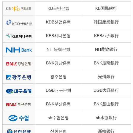
KB국민은행
KB国民銀行
KDB산업은행
韓国産業銀行
KEB하나은행
KEBハナ銀行
NH 농협은행
NH農協銀行
BNK경남은행
BNK慶南銀行
광주은행
光州銀行
DGB대구은행
DGB大邱銀行
BNK부산은행
BNK釜山銀行
sh수협은행
sh水協銀行
신한은행
新韓銀行