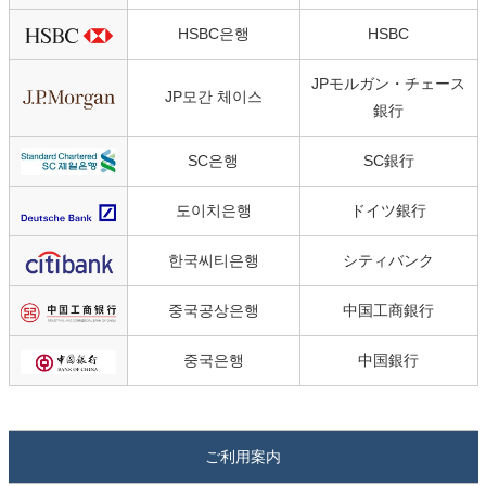
HSBC은행
HSBC
JPモルガン・チェース
JP모간 체이스
銀行
SC은행
SC銀行
도이치은행
ドイツ銀行
한국씨티은행
シティバンク
중국공상은행
中国工商銀行
중국은행
中国銀行
ご利用案内