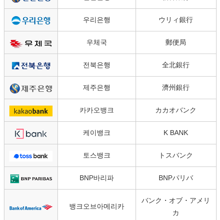
우리은행
ウリィ銀行
우체국
郵便局
전북은행
全北銀行
제주은행
濟州銀行
카카오뱅크
カカオバンク
케이뱅크
K BANK
토스뱅크
トスバンク
BNP바리파
BNPパリバ
バンク・オブ・アメリ
뱅크오브아메리카
カ