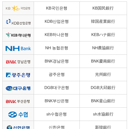
KB국민은행
KB国民銀行
KDB산업은행
韓国産業銀行
KEB하나은행
KEBハナ銀行
NH 농협은행
NH農協銀行
BNK경남은행
BNK慶南銀行
광주은행
光州銀行
DGB대구은행
DGB大邱銀行
BNK부산은행
BNK釜山銀行
sh수협은행
sh水協銀行
신한은행
新韓銀行