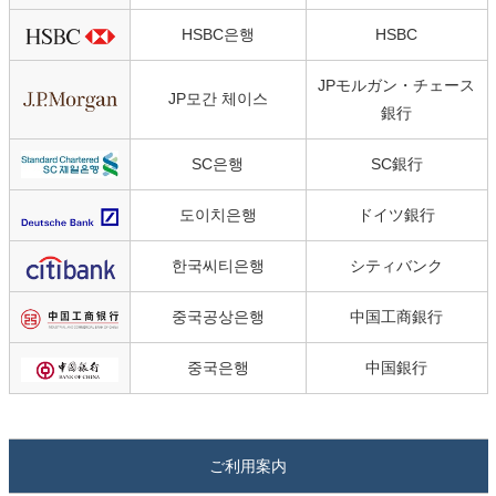
HSBC은행
HSBC
JPモルガン・チェース
JP모간 체이스
銀行
SC은행
SC銀行
도이치은행
ドイツ銀行
한국씨티은행
シティバンク
중국공상은행
中国工商銀行
중국은행
中国銀行
ご利用案内