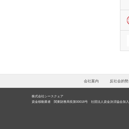
会社案内
反社会的勢
株式会社シースクェア
資金移動業者 関東財務局長第00018号 社団法人資金決済協会加入 