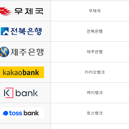
우체국
전북은행
제주은행
카카오뱅크
케이뱅크
토스뱅크