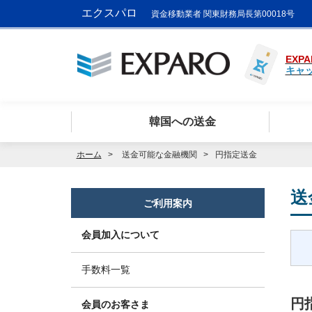
エクスパロ
資金移動業者 関東財務局長第00018号
EXPA
キャ
韓国への送金
ホーム
送金可能な金融機関
円指定送金
送
ご利用案内
会員加入について
手数料一覧
円
会員のお客さま