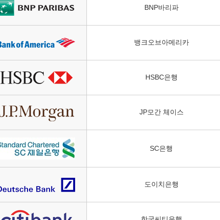
BNP바리파
뱅크오브아메리카
HSBC은행
JP모간 체이스
SC은행
도이치은행
한국씨티은행