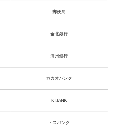
郵便局
全北銀行
濟州銀行
カカオバンク
K BANK
トスバンク